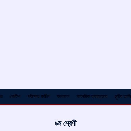
রা
নোটিশ
পরীক্ষার রুটিন
ফলাফল
বাৎসরিক ক্যালেন্ডার
ছুটির তাল
৯ম শ্রেণী