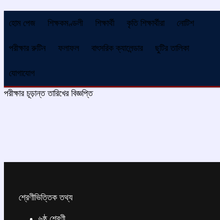
হোম পেজ
শিক্ষকমণ্ডলী
শিক্ষার্থী
কৃতি শিক্ষার্থীরা
নোটিশ
পরীক্ষার রুটিন
ফলাফল
বাৎসরিক ক্যালেন্ডার
ছুটির তালিকা
যোগাযোগ
পরীক্ষার চূড়ান্ত তারিখের বিজ্ঞপ্তি
শ্রেণীভিত্তিক তথ্য
৬ষ্ঠ শ্রেণী